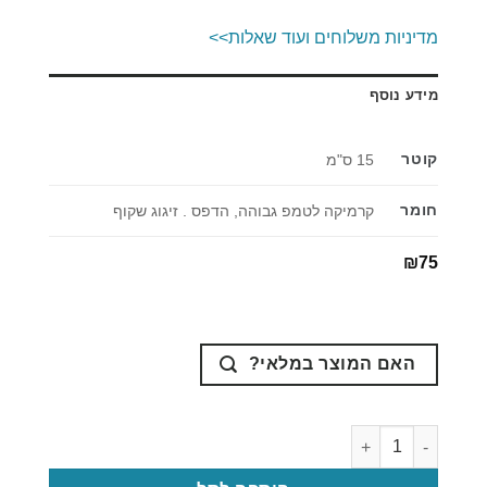
מדיניות משלוחים ועוד שאלות>>
מידע נוסף
קוטר
15 ס"מ
חומר
קרמיקה לטמפ גבוהה, הדפס . זיגוג שקוף
₪
75
האם המוצר במלאי?
כמות של צלחת אבנון יעל מקווקו 11 ס"מ לתליה