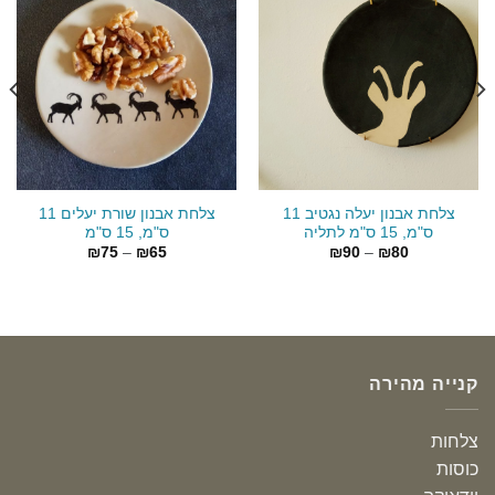
צלחת אבנון יעלה נגטיב 11
צלחת אבנון שורת יעלים 11
ס"מ, 15 ס"מ לתליה
ס"מ, 15 ס"מ
טווח
טווח
₪
75
–
₪
65
₪
90
–
₪
80
מחירים:
מחירים:
עד
עד
קנייה מהירה
צלחות
כוסות