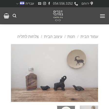
Ski
ירוחם
054.556.3252
עברית
t
conten
עמוד הבית
/
חנות
/
עיצוב הבית
/
צלחות לתליה